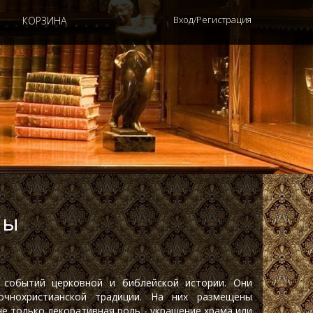
Вход/Регистрация
КОРЗИНА
ны
 событий церковной и библейской истории. Они
очнохристианской традиции. На них размещены
не только декоративная роль - украшение храма или