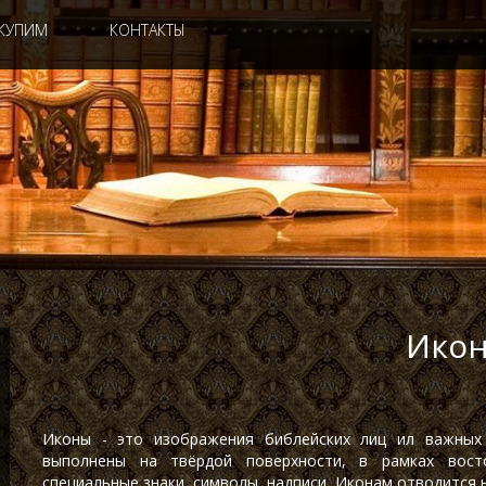
КУПИМ
КОНТАКТЫ
Ико
Иконы - это изображения библейских лиц ил важных
выполнены на твёрдой поверхности, в рамках вост
специальные знаки, символы, надписи. Иконам отводится 