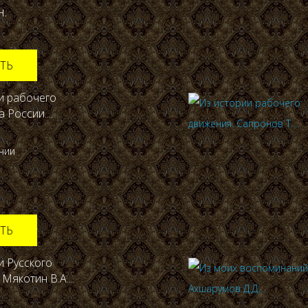
н.
ТЬ
и рабочего
 России....
ичии
ТЬ
и Русского
Мякотин В.А....