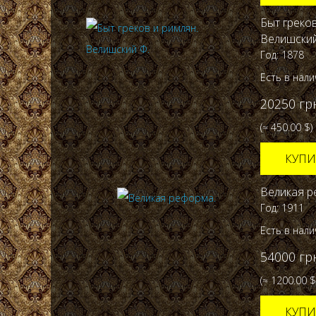
Быт греков
Велишский
Год: 1878
Есть в нал
20250 гр
(≈ 450.00 $)
КУПИ
Великая р
Год: 1911
Есть в нал
54000 гр
(≈ 1200.00 $
КУПИ