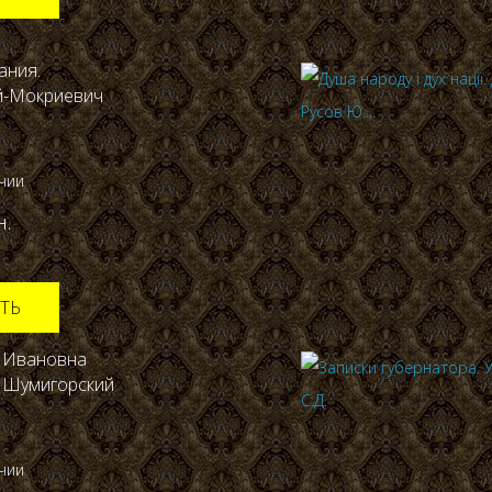
ания.
й-Мокриевич
ичии
н.
ТЬ
 Ивановна
 Шумигорский
ичии