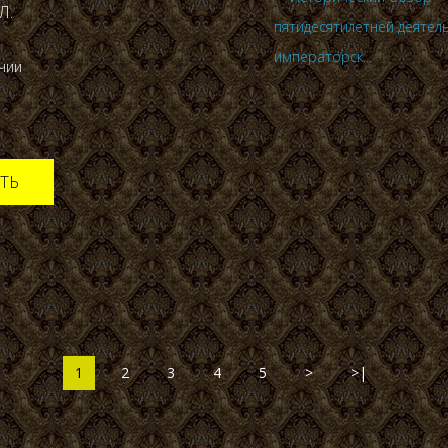
Л.
ичии
ТЬ
1
2
3
4
5
>
>|