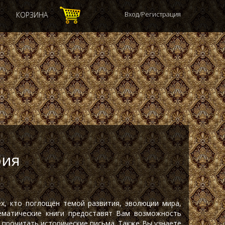
Вход/Регистрация
КОРЗИНА
рия
ех, кто поглощён темой развития, эволюции мира,
Тематические книги предоставят Вам возможность
, прочитать исторические письма. Также Вы узнаете