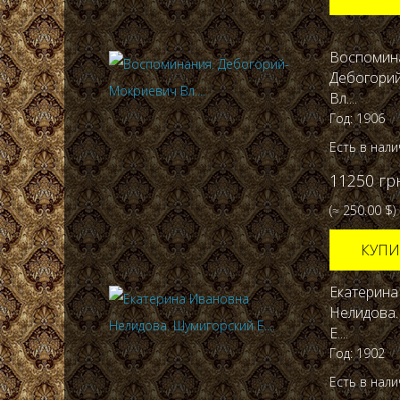
Воспомин
Дебогори
Вл....
Год: 1906
Есть в нал
11250 гр
(≈ 250.00 $)
КУПИ
Екатерина
Нелидова.
Е....
Год: 1902
Есть в нал