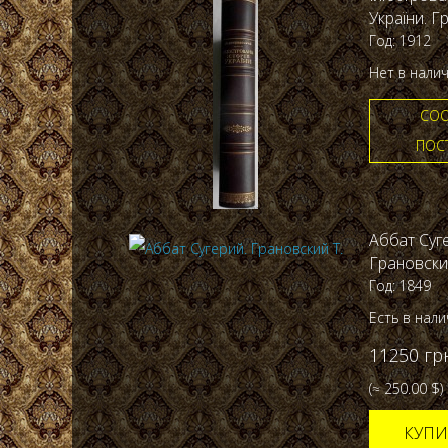
України. Г
Год: 1912
Нет в нали
СОО
ПОС
Аббат Суг
Грановски
Год: 1849
Есть в нал
11250 гр
(≈ 250.00 $)
КУПИ