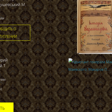
рушевський М....
чии
БЩИТЬ О
ТУПЛЕНИИ
ерий.
й Т.
ичии
н.
ТЬ