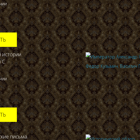
ичии
ТЬ
 истории.
 С.
ичии
ТЬ
кие письма.