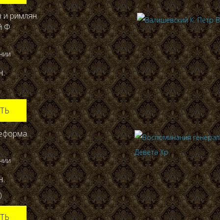
 и римлян.
 Ф.
ичии
н.
ТЬ
еформа.
ичии
н.
)
ТЬ