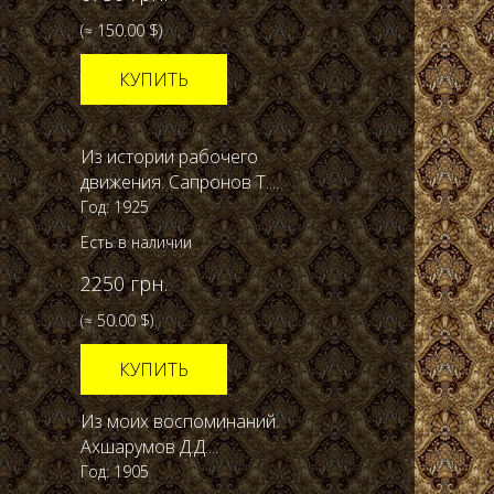
(≈ 150.00 $)
КУПИТЬ
Из истории рабочего
движения. Сапронов Т....
Год: 1925
Есть в наличии
2250 грн.
(≈ 50.00 $)
КУПИТЬ
Из моих воспоминаний.
Ахшарумов Д.Д....
Год: 1905