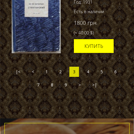
Год: 1931
Есть в наличии
1800 грн.
(≈ 40.00 $)
КУПИТЬ
|<
<
1
2
3
4
5
6
7
8
9
>
>|